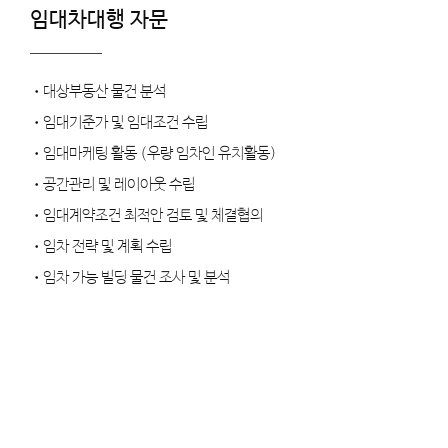
임대차대행 자문
•대상부동산 물건 분석
•임대기준가 및 임대조건 수립
•임대마케팅 활동 (우량 임차인 유치활동)
•공간관리 및 레이아웃 수립
•임대계약조건 최적안 검토 및 체결협의
•임차 전략 및 계획 수립
•임차 가능 빌딩 물건 조사 및 분석
RE-CARE Service
" 기업의 다양한 경영활동 중에 발생하는 부동
산 문제 해결지원 서비스"